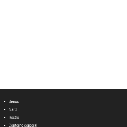
Senos
Nariz
Rostro
Contorno corporal