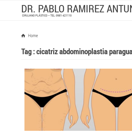
DR. PABLO RAMIREZ ANTU
CIRUJANO PLÁSTICO – TEL: 0981-421110
Home
Tag :
cicatriz abdominoplastia paragu