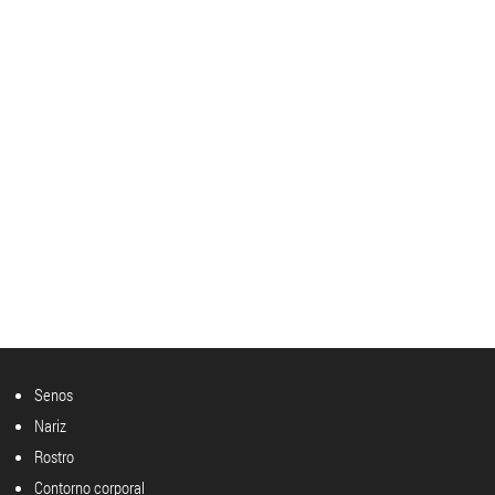
Senos
Nariz
Rostro
Contorno corporal