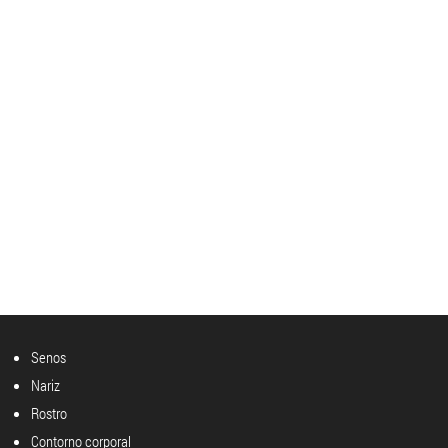
Senos
Nariz
Rostro
Contorno corporal