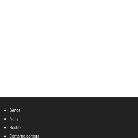
Senos
Nariz
Rostro
Contorno corporal