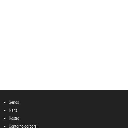
Senos
Nariz
Rostro
Contorno corporal