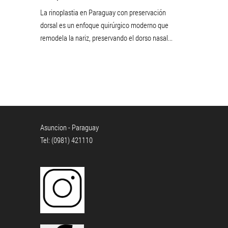
La rinoplastia en Paraguay con preservación
dorsal es un enfoque quirúrgico moderno que
remodela la nariz, preservando el dorso nasal...
Asuncion - Paraguay
Tel: (0981) 421110