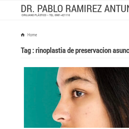
DR. PABLO RAMIREZ ANTU
CIRUJANO PLÁSTICO – TEL: 0981-421110
Home
Tag :
rinoplastia de preservacion asun