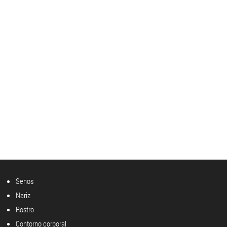
Senos
Nariz
Rostro
Contorno corporal