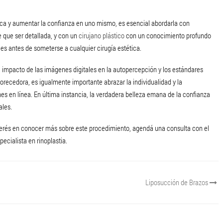
ísica y aumentar la confianza en uno mismo, es esencial abordarla con
e que ser detallada, y con un
cirujano plástico
con un conocimiento profundo
les antes de someterse a cualquier cirugía estética.
a el impacto de las imágenes digitales en la autopercepción y los estándares
avorecedora, es igualmente importante abrazar la individualidad y la
es en línea. En última instancia, la verdadera belleza emana de la confianza
ales.
nterés en conocer más sobre este procedimiento, agendá una consulta con el
pecialista en rinoplastia.
Liposucción de Brazos