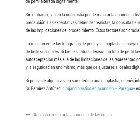
de perfil alterada digitalmente.
Sin embargo, si bien la rinoplastia puede mejorar la apariencia f
precaución. Las expectativas deben ser realistas, la consulta tien
de las implicaciones del procedimiento. Estos factores son crucia
La relación entre las fotografías de perfil y la rinoplastia subray
de belleza sociales. Si bien es natural desear una foto de perfil f
autoaceptación más allá de las limitaciones de las representacion
y la seguridad en uno mismo, más que de ajustarse a ideales digit
Si pensaste alguna vez en someterte a una rinoplastia, o tenés i
Dr. Ramírez Antúnez,
cirujano plástico en Asunción – Paraguay
es
Otoplastia: mejorar la apariencia de las orejas